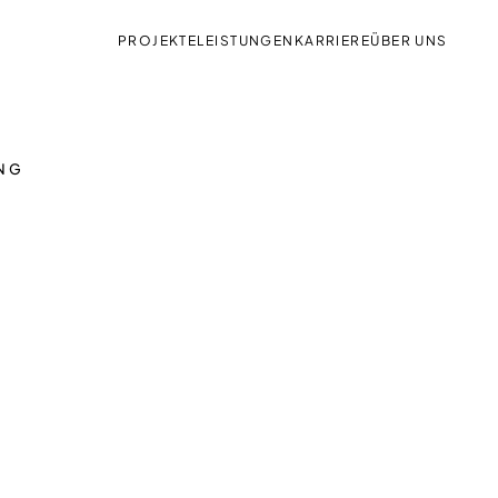
PROJEKTE
LEISTUNGEN
KARRIERE
ÜBER UNS
NG
rtet Sie in
vorbei – wir freuen uns auf
.de