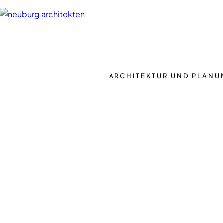
ARCHITEKTUR UND PLANU
Unsere neue Website erwa
Kürze!
Wir arbeiten gerade an den letzten Details. Schauen Sie bald wieder 
Sie.
+49 851 21247951
office@neuburg-architekten
Impressum
Datenschutz